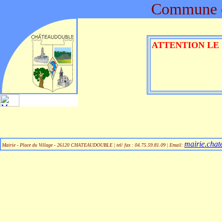
Commune d
ATTENTION LE 
mairie.cha
Mairie - Place du Village - 26120 CHATEAUDOUBLE
|
tel/ fax : 04.75.59.81.09
|
Email
: